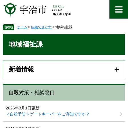
ペ
メ
ー
ニ
ジ
ュ
の
ー
先
を
ホーム
>
組織でさがす
>
地域福祉課
現在地
頭
飛
本
で
ば
文
地域福祉課
す
し
。
て
本
文
新着情報
へ
自殺対策・相談窓口
2026年3月1日更新
＜自殺予防＞ゲートキーパーをご存知ですか？