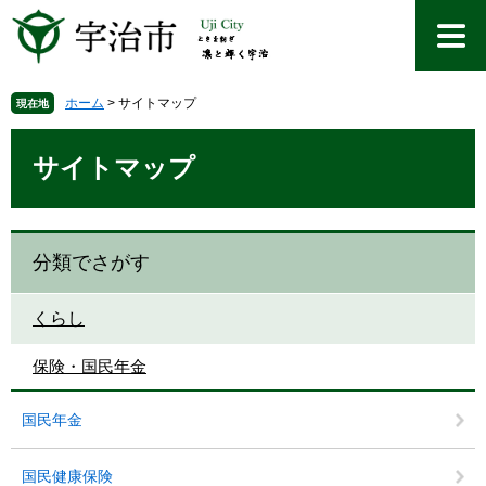
ペ
メ
ー
ニ
ジ
ュ
の
ー
先
を
ホーム
>
サイトマップ
現在地
頭
飛
本
で
ば
文
サイトマップ
す
し
。
て
本
文
分類でさがす
へ
くらし
保険・国民年金
国民年金
国民健康保険