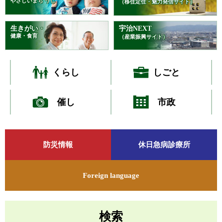
やさしいまち うじ
（移住定住・魅力発信サイト）
生きがい・
宇治NEXT
健康・食育
（産業振興サイト）
くらし
しごと
催し
市政
本
文
防災情報
休日急病診療所
Foreign language
検索