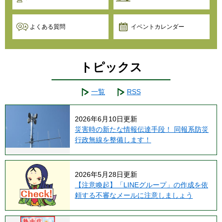
よくある質問
イベントカレンダー
トピックス
一覧
RSS
2026年6月10日更新
災害時の新たな情報伝達手段！ 同報系防災
行政無線を整備します！
2026年5月28日更新
【注意喚起】「LINEグループ」の作成を依
頼する不審なメールに注意しましょう