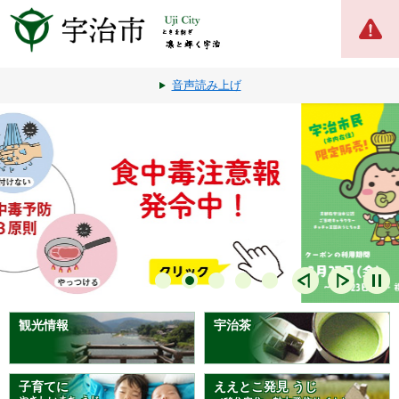
ペ
メ
ー
ニ
ジ
ュ
の
ー
先
を
音声読み上げ
頭
飛
で
ば
す
し
。
て
本
文
へ
観光情報
宇治茶
子育てに
ええとこ発見 うじ