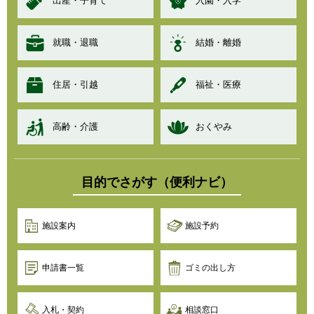
出産・子育て
入園・入学
就職・退職
結婚・離婚
住居・引越
福祉・医療
高齢・介護
おくやみ
目的でさがす（便利ナビ）
施設案内
施設予約
申請書一覧
ゴミの出し方
入札・契約
相談窓口