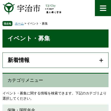
ペ
メ
ー
ニ
ジ
ュ
の
ー
先
を
ホーム
>
イベント・募集
現在地
頭
飛
本
で
ば
文
イベント・募集
す
し
。
て
本
文
新着情報
へ
カテゴリメニュー
イベント・募集に関する情報を検索できます。下記のカテゴリより
選択してください。
保険・国民年金