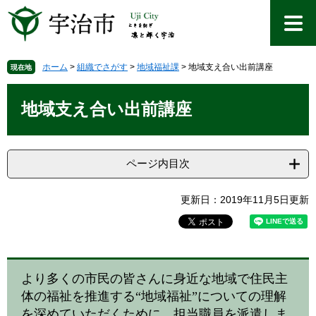
ペ
メ
ー
ニ
ジ
ュ
の
ー
先
を
ホーム
>
組織でさがす
>
地域福祉課
>
地域支え合い出前講座
現在地
頭
飛
本
で
ば
文
地域支え合い出前講座
す
し
。
て
本
文
ページ内目次
へ
更新日：2019年11月5日更新
より多くの市民の皆さんに身近な地域で住民主
体の福祉を推進する“地域福祉”についての理解
を深めていただくために、担当職員を派遣しま