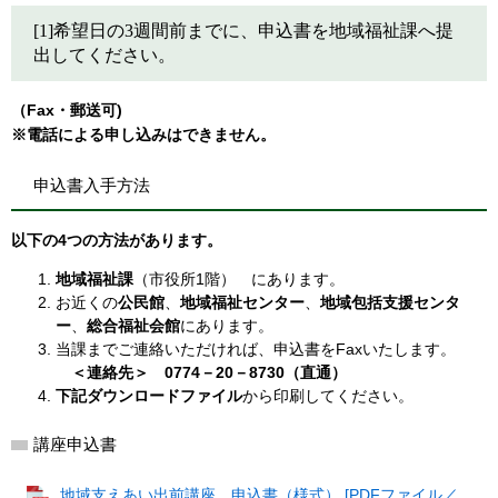
[1]希望日の3週間前までに、申込書を地域福祉課へ提
出してください。
（Fax・郵送可)
※電話による申し込みはできません。
申込書入手方法
以下の4つの方法があります。
地域福祉課
（市役所1階） にあります。
お近くの
公民館
、
地域福祉センター
、
地域包括支援センタ
ー
、
総合福祉会館
にあります。
当課までご連絡いただければ、申込書をFaxいたします。
＜連絡先＞ 0774－20－8730（直通）
下記ダウンロードファイル
から印刷してください。
講座申込書
地域支えあい出前講座 申込書（様式） [PDFファイル／