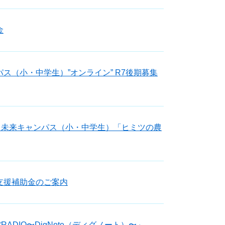
金
ス（小・中学生）”オンライン” R7後期募集
も未来キャンパス（小・中学生）「ヒミツの農
支援補助金のご案内
ADIO〜DigNote（ディグノート）〜」