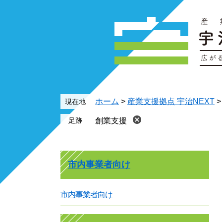
ペ
メ
ー
ニ
ジ
ュ
の
ー
先
を
頭
飛
で
ば
す
し
ホーム
>
産業支援拠点 宇治NEXT
現在地
。
て
創業支援
本
文
へ
市内事業者向け
市内事業者向け