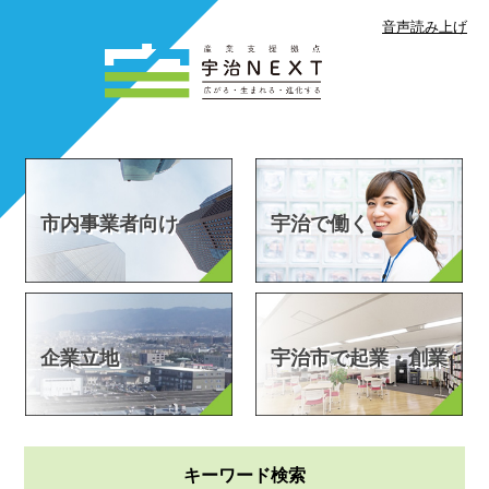
音声読み上げ
ペ
メ
ー
ニ
ジ
ュ
の
ー
先
を
頭
飛
で
ば
す
し
市内事業者向け
宇治で働く
。
て
本
文
へ
企業立地
宇治市で起業・創業
キーワード検索