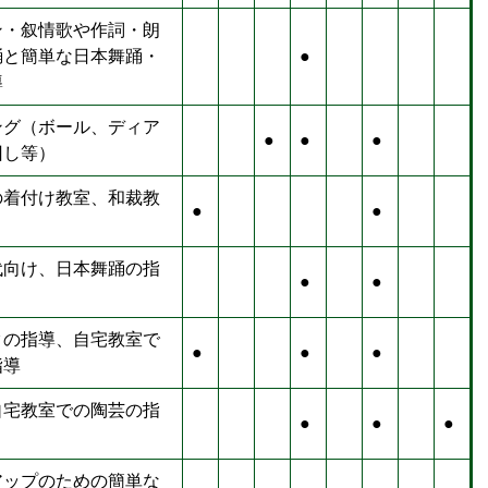
ン・叙情歌や作詞・朗
踊と簡単な日本舞踊・
●
導
ング（ボール、ディア
●
●
●
回し等）
の着付け教室、和裁教
●
●
代向け、日本舞踊の指
●
●
クの指導、自宅教室で
●
●
●
指導
自宅教室での陶芸の指
●
●
●
アップのための簡単な