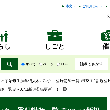
本文へ
ご利用ガイド
文
らし
しごと
催
組織でさがす
すべて
ページ
PDF
課
>
宇治市生涯学習人材バンク 登録講師一覧 ※R8.7.1新規登
一覧 ※R8.7.1新規登録更新！！