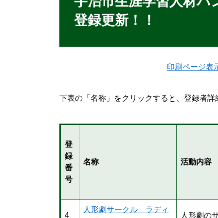
宇治市生涯学習人材バンク
登録更新！！
印刷ページ表
下表の「名称」をクリックすると、登録者詳
登
録
名称
活動内容
番
号
人形劇サークル ラディ
4
人形劇の