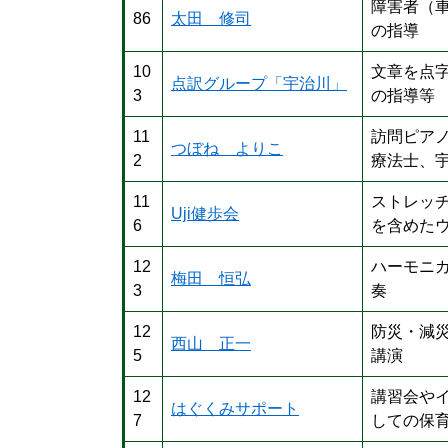
障害者（
86
太田 修司
の指導
10
文章を点
点訳グループ「宇治川」
3
の指導等
11
訪問ピア
つぼね よりこ
2
療法士、
11
ストレッ
Uji健歩会
6
を含めた
12
ハーモニ
梅田 恒弘
3
奏
12
防災・減
西山 正一
5
講演
12
講習会や
はぐくみサポート
7
しての保