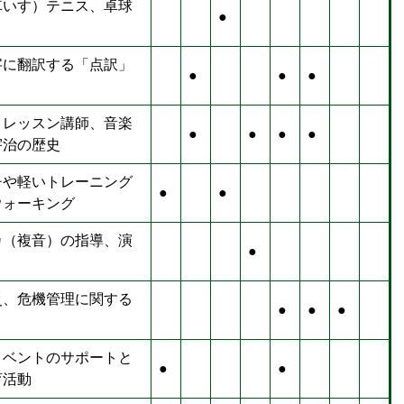
車いす）テニス、卓球
●
字に翻訳する「点訳」
●
●
●
ノレッスン講師、音楽
●
●
●
●
宇治の歴史
チや軽いトレーニング
●
●
ウォーキング
カ（複音）の指導、演
●
災、危機管理に関する
●
●
●
イベントのサポートと
●
●
育活動