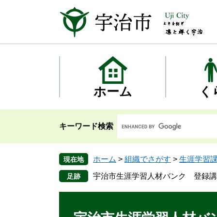
ペ
メ
ー
ニ
ジ
ュ
の
ー
先
を
頭
飛
で
ば
す
し
ホーム
く
。
て
本
文
キーワード検索
へ
ホーム
>
組織でさがす
>
生涯学習
現在地
宇治市生涯学習人材バンク 登録講師
本
文