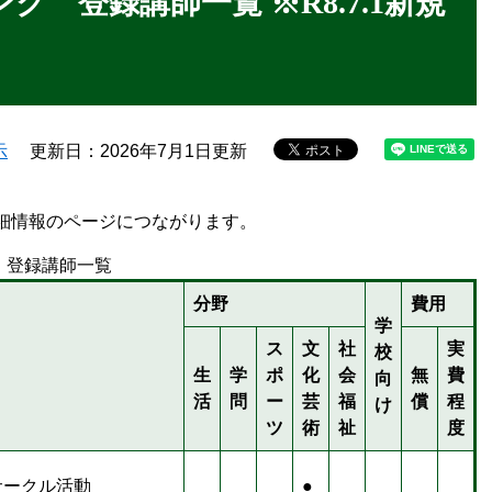
 登録講師一覧 ※R8.7.1新規
示
更新日：2026年7月1日更新
細情報のページにつながります。
登録講師一覧
分野
費用
学
ス
文
社
実
校
生
学
ポ
化
会
無
費
向
活
問
ー
芸
福
償
程
け
ツ
術
祉
度
サークル活動
●