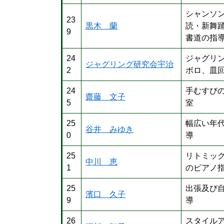
シャンソ
23
黒木 蘭
読・新舞
9
書道の指
24
ジャグリ
ジャグリング研究会宇治
2
ボロ、皿
24
手むすび
齋藤 文子
5
室
25
幅広い年
谷井 みゆき
0
導
25
リトミッ
中川 恵
1
のピアノ
25
出張及び
濱口 久子
9
導
26
スタイル