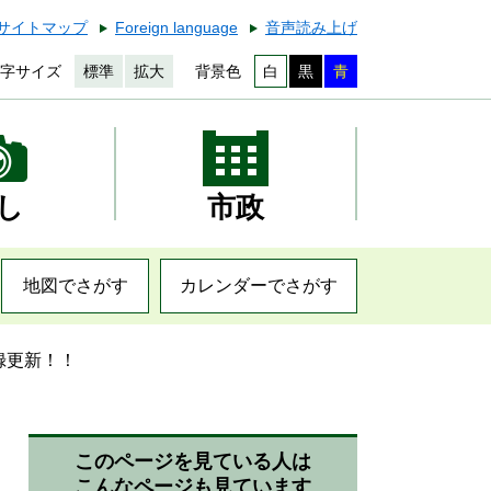
サイトマップ
Foreign language
音声読み上げ
字サイズ
標準
拡大
背景色
白
黒
青
し
市政
地図でさがす
カレンダーでさがす
録更新！！
このページを見ている人は
こんなページも見ています