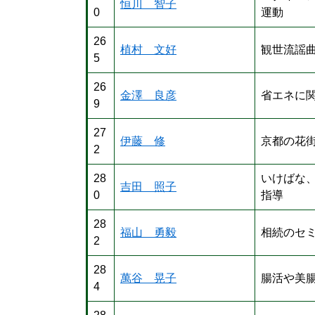
恒川 智子
0
運動
26
植村 文好
観世流謡
5
26
金澤 良彦
省エネに
9
27
伊藤 修
京都の花
2
28
いけばな
吉田 照子
0
指導
28
福山 勇毅
相続のセ
2
28
萬谷 晃子
腸活や美
4