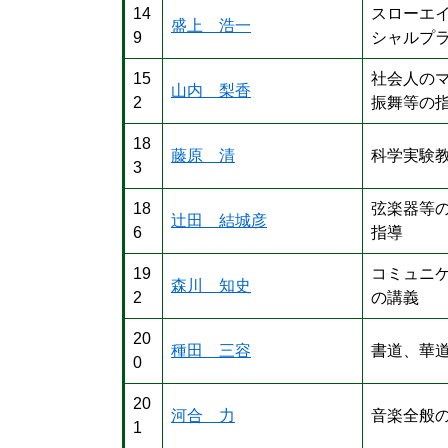
14
スローエ
盛上 浩一
9
シャルプ
15
社会人の
山内 梨香
2
振舞等の
18
藤原 清
科学実験
3
18
弦楽器等
辻田 結城彦
6
指導
19
コミュニ
森川 知史
2
の講義
20
種田 三容
書道、華
0
20
河合 力
音楽全般
1