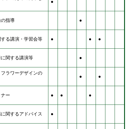
●
曲の指導
●
関する講演・学習会等
●
●
●
街に関する講演等
●
、フラワーデザインの
●
●
ミナー
●
●
●
腸に関するアドバイス
●