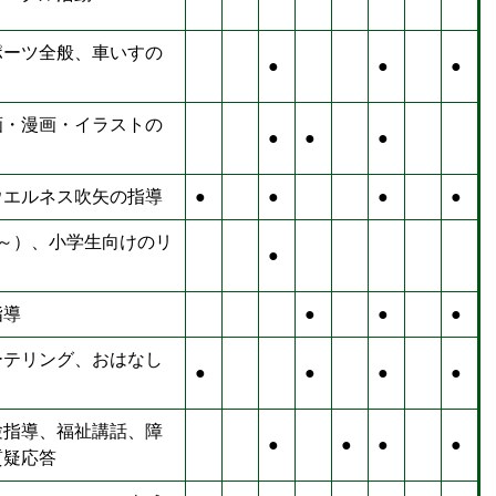
ポーツ全般、車いすの
●
●
●
画・漫画・イラストの
●
●
●
ウエルネス吹矢の指導
●
●
●
●
歳～）、小学生向けのリ
●
指導
●
●
●
ーテリング、おはなし
●
●
●
●
験指導、福祉講話、障
●
●
●
●
質疑応答