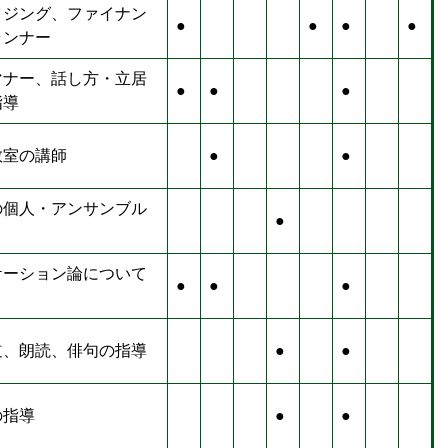
イジング、ファイナン
●
●
●
●
ランナー
マナー、話し方・立居
●
●
●
指導
教室の講師
●
●
の個人・アンサンブル
●
ケーション論について
●
●
●
道、朗読、俳句の指導
●
●
の指導
●
●