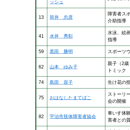
ッシュ
障害者ス
13
筒井 忠彦
介助指導
水泳、絵
41
水井 秀彰
指導
59
黒田 勝明
スポーツ
親子（2
62
山本 ゆみ子
トミック
74
島田 容子
生け花の
ストーリ
75
おはなしたまてばこ
会の開催
車いす体
82
宇治市肢体障害者協会
害者との