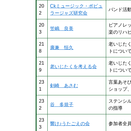
20
Ckミュージック・ポピュ
バンド活
2
ラージャズ研究会
20
ピアノレ
笠嶋 良美
3
楽のリハ
21
老いじた
廣兼 恒久
8
トについ
21
老いじた
老いじたくを考える会
9
トについ
23
言葉あそ
剣崎 あさむ
1
ショップ
23
ステンシ
谷 多規子
2
の指導
23
響け♪うたごえの会
参加者全
3