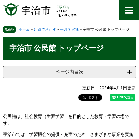
ペ
メ
ー
ニ
ジ
ュ
の
ー
先
を
ホーム
>
組織でさがす
>
生涯学習課
>
宇治市 公民館 トップページ
現在地
頭
飛
本
で
ば
文
宇治市 公民館 トップページ
す
し
。
て
本
文
ページ内目次
へ
更新日：2024年4月1日更新
公民館は、社会教育（生涯学習）を目的とした教育・学習の場で
す。
宇治市では、学習機会の提供・充実のため、さまざまな事業を実施