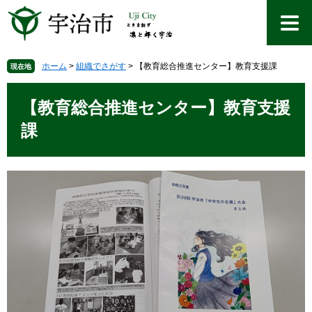
ペ
メ
ー
ニ
ジ
ュ
の
ー
先
を
ホーム
>
組織でさがす
>
【教育総合推進センター】教育支援課
現在地
頭
飛
本
で
ば
文
【教育総合推進センター】教育支援
す
し
。
て
課
本
文
へ