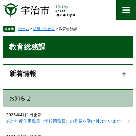
ペ
メ
ー
ニ
ジ
ュ
の
ー
先
を
ホーム
>
組織でさがす
>
教育総務課
現在地
頭
飛
本
で
ば
文
教育総務課
す
し
。
て
本
文
新着情報
へ
お知らせ
2026年4月1日更新
会計年度任用職員（学校用務員）の登録を受け付けています