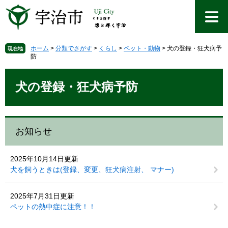
ペ
メ
ー
ニ
ジ
ュ
の
ー
先
を
ホーム
>
分類でさがす
>
くらし
>
ペット・動物
>
犬の登録・狂犬病予
現在地
防
頭
飛
で
ば
本
す
し
文
犬の登録・狂犬病予防
。
て
本
文
へ
お知らせ
2025年10月14日更新
犬を飼うときは(登録、変更、狂犬病注射、 マナー)
2025年7月31日更新
ペットの熱中症に注意！！