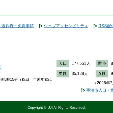
・著作権・免責事項
ウェブアクセシビリティ
RSS配
人口
177,551人
世帯
図
男性
85,138人
女性
午後5時15分（祝日、年末年始は
（2026年
宇治市人口・
Copyright © UJI All Rights Reserved.