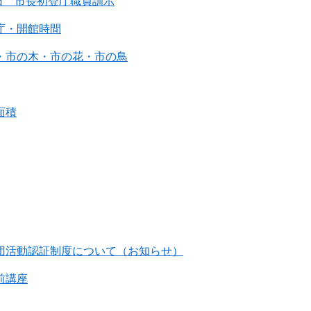
9日 市長初登庁職員訓示
庁・開館時間
・市の木・市の花・市の鳥
面積
団活動認証制度について（お知らせ）
前講座