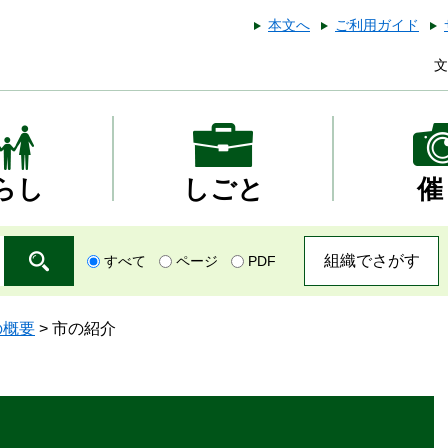
本文へ
ご利用ガイド
文
らし
しごと
催
組織でさがす
すべて
ページ
PDF
の概要
>
市の紹介