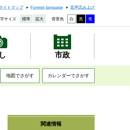
サイトマップ
Foreign language
音声読み上げ
字サイズ
標準
拡大
背景色
白
黒
青
し
市政
地図でさがす
カレンダーでさがす
関連情報