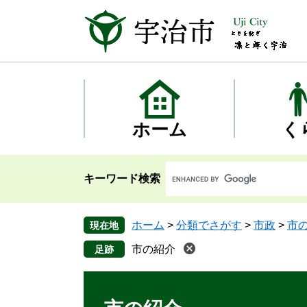
ペ
メ
ー
ニ
ジ
ュ
の
ー
先
を
頭
飛
で
ば
す
し
ホーム
く
。
て
本
文
キーワード検索
へ
ホーム
>
分類でさがす
>
市政
>
市
現在地
市の紹介
本
文