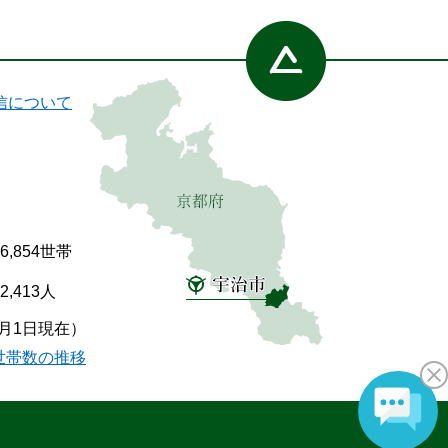
信について
86,854世帯
92,413人
7月1日現在）
世帯数の推移