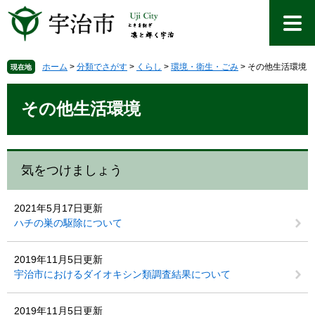
ペ
メ
ー
ニ
ジ
ュ
の
ー
先
を
ホーム
>
分類でさがす
>
くらし
>
環境・衛生・ごみ
>
その他生活環境
現在地
頭
飛
本
で
ば
文
その他生活環境
す
し
。
て
本
文
気をつけましょう
へ
2021年5月17日更新
ハチの巣の駆除について
2019年11月5日更新
宇治市におけるダイオキシン類調査結果について
2019年11月5日更新