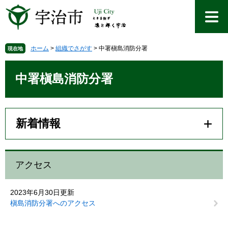
ペ
メ
ー
ニ
ジ
ュ
の
ー
先
を
ホーム
>
組織でさがす
>
中署槇島消防分署
現在地
頭
飛
本
で
ば
文
中署槇島消防分署
す
し
。
て
本
文
新着情報
へ
アクセス
2023年6月30日更新
槇島消防分署へのアクセス