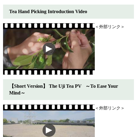
Tea Hand Picking Introduction Video​
＜外部リンク＞
【Short Version】 The Uji Tea PV ～To Ease Your
Mind～​
＜外部リンク＞