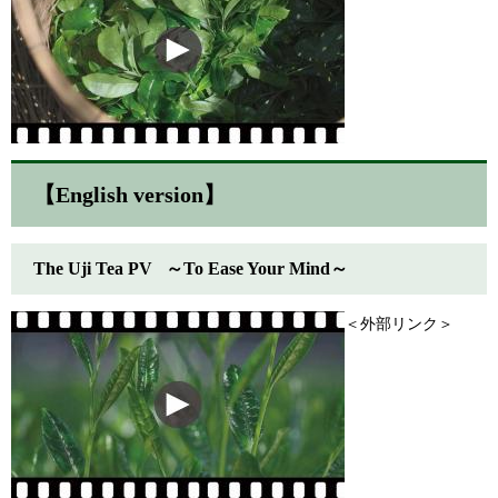
【English version】
The Uji Tea PV ～To Ease Your Mind～
＜外部リンク＞