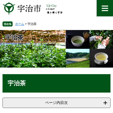
ペ
メ
ー
ニ
ジ
ュ
の
ー
先
を
ホーム
>
宇治茶
現在地
頭
飛
で
ば
宇治茶
す
し
。
て
本
文
へ
本
文
宇治茶
ページ内目次