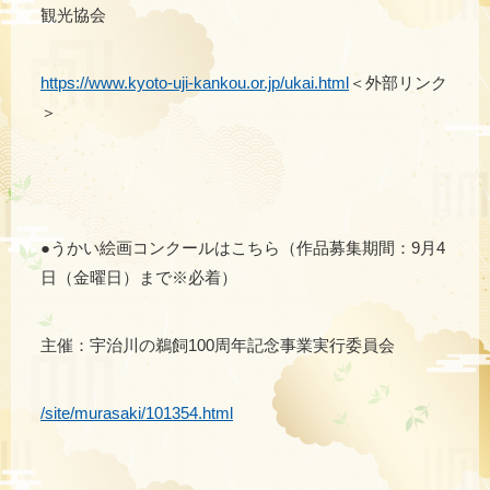
観光協会
https://www.kyoto-uji-kankou.or.jp/ukai.html
＜外部リンク
＞
●うかい絵画コンクールはこちら（作品募集期間：9月4
日（金曜日）まで※必着）
主催：宇治川の鵜飼100周年記念事業実行委員会
/site/murasaki/101354.html