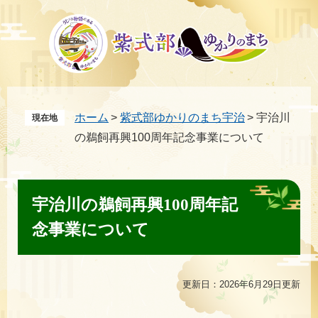
ペ
メ
ー
ニ
ジ
ュ
の
ー
先
を
頭
飛
ホーム
>
紫式部ゆかりのまち宇治
>
宇治川
現在地
で
ば
の鵜飼再興100周年記念事業について
す。
し
て
本
本
文
文
宇治川の鵜飼再興100周年記
へ
念事業について
更新日：2026年6月29日更新