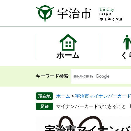
ペ
メ
ー
ニ
ジ
ュ
の
ー
先
を
頭
飛
で
ば
す
し
ホーム
く
。
て
本
文
キーワード検索
へ
ホーム
>
宇治市マイナンバーカー
現在地
マイナンバーカードでできること
宇治市マイナンバ