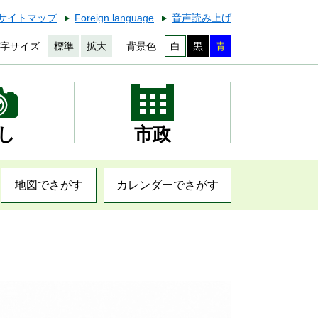
サイトマップ
Foreign language
音声読み上げ
字サイズ
標準
拡大
背景色
白
黒
青
し
市政
地図でさがす
カレンダーでさがす