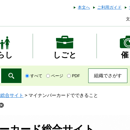
本文へ
ご利用ガイド
文
らし
しごと
催
組織でさがす
すべて
ページ
PDF
ド総合サイト
>
マイナンバーカードでできること
ーカード総合サイト