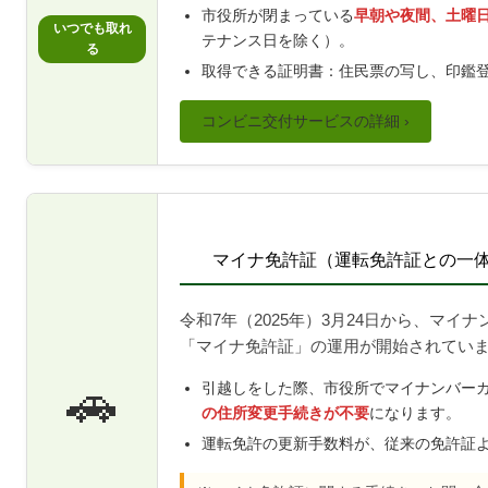
市役所が閉まっている
早朝や夜間、土曜
いつでも取れ
テナンス日を除く）。
る
取得できる証明書：住民票の写し、印鑑
コンビニ交付サービスの詳細 ›
マイナ免許証（運転免許証との一
令和7年（2025年）3月24日から、マ
「マイナ免許証」の運用が開始されてい
🚗
引越しをした際、市役所でマイナンバー
の住所変更手続きが不要
になります。
運転免許の更新手数料が、従来の免許証