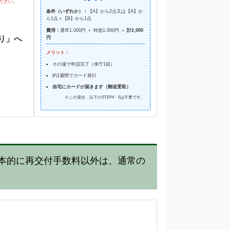
ださい。
条件（いずれか）：
【A】から2点又は【A】か
ら1点＋【B】から1点
費用：
通常1,000円 ＋ 特急1,000円 ＝
計2,000
取り」へ
円
メリット：
その場で申請完了（来庁1回）
約1週間でカード発行
自宅にカードが届きます（郵送受取）
※この場合、以下のSTEP4・5は不要です。
基本的に再交付手数料以外は、通常の