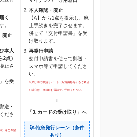
マイナンバー専用窓口
本人確認・廃止
届く
【A】から1点を提示し、廃
す。
止手続きを完了させます。
併せて「交付申請書」を受
・廃止
け取ります。
び本人
再発行申請
ら2点）
交付申請書を使って郵送・
廃止さ
スマホ等で申請してくださ
い。
」を受
※来庁時に申請サポート（写真撮影等）をご希望
の場合は、事前にお電話でご予約ください。
⬇
郵送・
「3. カードの受け取り」へ
くださ
🚀 特急発行レーン（条件
等）をご希望
あり）