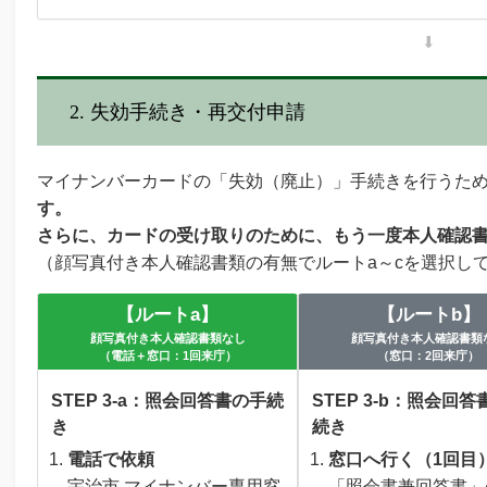
⬇
2. 失効手続き・再交付申請
マイナンバーカードの「失効（廃止）」手続きを行うた
す。
さらに、カードの受け取りのために、もう一度本人確認
（顔写真付き本人確認書類の有無でルートa～cを選択し
【ルートa】
【ルートb】
顔写真付き本人確認書類なし
顔写真付き本人確認書類
（電話＋窓口：1回来庁）
（窓口：2回来庁）
STEP 3-a：照会回答書の手続
STEP 3-b：照会回
き
続き
電話で依頼
窓口へ行く（1回目
宇治市 マイナンバー専用窓
「照会書兼回答書」