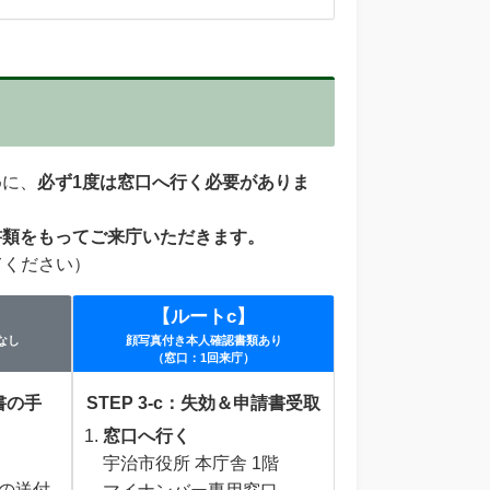
めに、
必ず1度は窓口へ行く必要がありま
書類をもってご来庁いただきます。
てください）
【ルートc】
なし
顔写真付き本人確認書類あり
（窓口：1回来庁）
答書の手
STEP 3-c：失効＆申請書受取
窓口へ行く
）
宇治市役所 本庁舎 1階
の送付