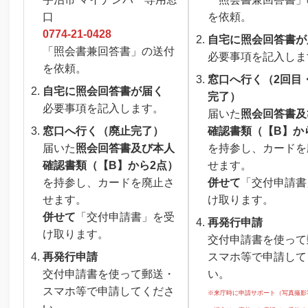
口
を依頼。
0774-21-0428
自宅に照会回答書が
「照会書兼回答書」の送付
必要事項を記入しま
を依頼。
窓口へ行く（2回目
自宅に照会回答書が届く
完了）
必要事項を記入します。
届いた
照会回答書及
窓口へ行く（廃止完了）
確認書類（【B】か
届いた
照会回答書及び本人
を持参し、カードを
確認書類（【B】から2点）
せます。
を持参し、カードを廃止さ
併せて
「交付申請書
せます。
け取ります。
併せて
「交付申請書」を受
再発行申請
け取ります。
交付申請書を使って
再発行申請
スマホ等で申請して
交付申請書を使って郵送・
い。
スマホ等で申請してくださ
※来庁時に申請サポート（写真撮影