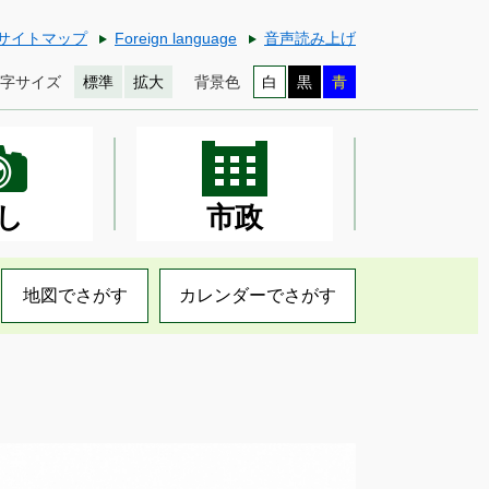
サイトマップ
Foreign language
音声読み上げ
字サイズ
標準
拡大
背景色
白
黒
青
し
市政
地図でさがす
カレンダーでさがす