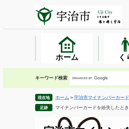
ペ
メ
ー
ニ
ジ
ュ
の
ー
先
を
頭
飛
で
ば
す
し
ホーム
く
。
て
本
文
キーワード検索
へ
ホーム
>
宇治市マイナンバーカー
現在地
マイナンバーカードを紛失したとき