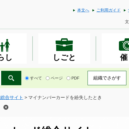
本文へ
ご利用ガイド
文
らし
しごと
催
組織でさがす
すべて
ページ
PDF
ド総合サイト
>
マイナンバーカードを紛失したとき