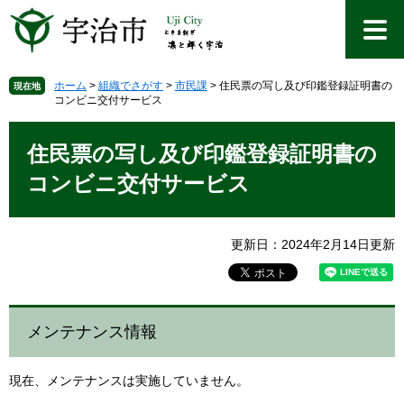
ペ
メ
ー
ニ
ジ
ュ
の
ー
先
を
ホーム
>
組織でさがす
>
市民課
>
住民票の写し及び印鑑登録証明書の
現在地
コンビニ交付サービス
頭
飛
で
ば
本
す
し
文
住民票の写し及び印鑑登録証明書の
。
て
本
コンビニ交付サービス
文
へ
更新日：2024年2月14日更新
メンテナンス情報
現在、メンテナンスは実施していません。