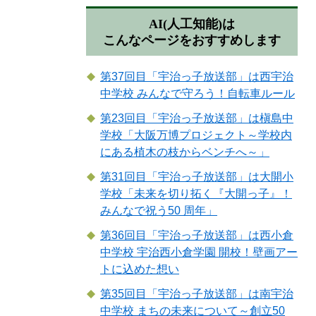
AI(人工知能)は
こんなページをおすすめします
第37回目「宇治っ子放送部」は西宇治
中学校 みんなで守ろう！自転車ルール
第23回目「宇治っ子放送部」は槇島中
学校「大阪万博プロジェクト～学校内
にある植木の枝からベンチへ～」
第31回目「宇治っ子放送部」は大開小
学校「未来を切り拓く『大開っ子』！
みんなで祝う50 周年」
第36回目「宇治っ子放送部」は西小倉
中学校 宇治西小倉学園 開校！壁画アー
トに込めた想い
第35回目「宇治っ子放送部」は南宇治
中学校 まちの未来について～創立50