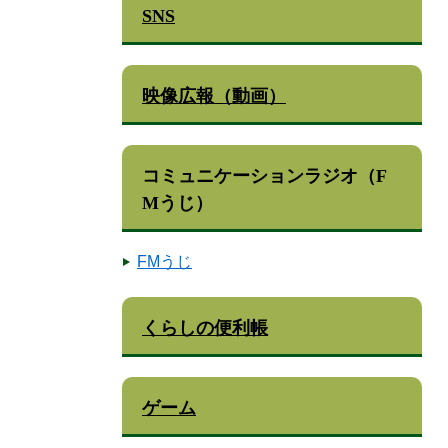
SNS
映像広報（動画）
コミュニケーションラジオ（F
Mうじ）
FMうじ
くらしの便利帳
ゲーム