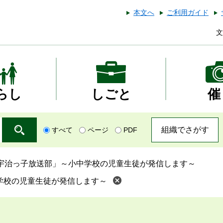
本文へ
ご利用ガイド
文
らし
しごと
催
組織でさがす
すべて
ページ
PDF
「宇治っ子放送部」～小中学校の児童生徒が発信します～
学校の児童生徒が発信します～