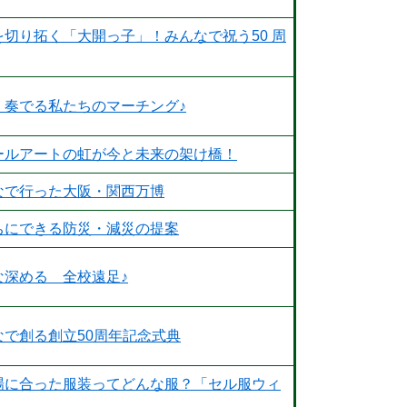
を切り拓く「大開っ子」！みんなで祝う50 周
く奏でる私たちのマーチング♪
ールアートの虹が今と未来の架け橋！
なで行った大阪・関西万博
ちにできる防災・減災の提案
な深める 全校遠足♪
なで創る創立50周年記念式典
場に合った服装ってどんな服？「セル服ウィ
」