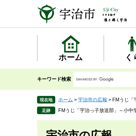
ペ
メ
ー
ニ
ジ
ュ
の
ー
先
を
頭
飛
で
ば
す
し
ホーム
く
。
て
本
文
キーワード検索
へ
ホーム
>
宇治市の広報
>
FMうじ
現在地
FMうじ「宇治っ子放送部」～小中
宇治市の広報