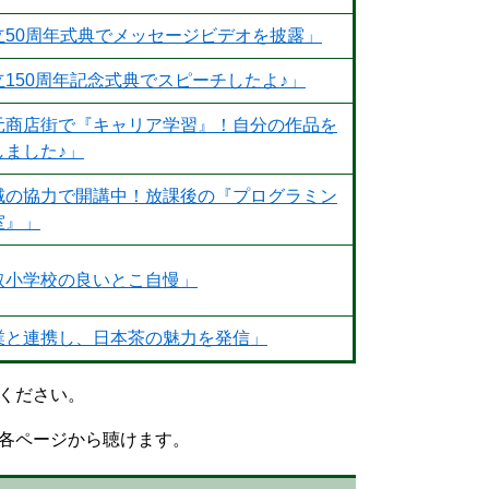
立50周年式典でメッセージビデオを披露」
立150周年記念式典でスピーチしたよ♪」
元商店街で『キャリア学習』！自分の作品を
しました♪」
域の協力で開講中！放課後の『プログラミン
室』」
取小学校の良いとこ自慢」
業と連携し、日本茶の魅力を発信」
ください。
各ページから聴けます。