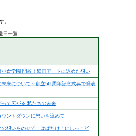
す。
送日一覧
西小倉学園 開校！壁画アートに込めた想い
の未来について～創立50 周年記念式典で発表
がって広がる 私たちの未来
カウントダウンに想いを込めて
なの想いをのせて！はばたけ「にしっこど