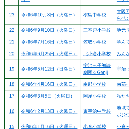
大阪
23
令和6年10月8日（火曜日）
槇島中学校
らベ
22
令和6年9月10日（火曜日）
三室戸小学校
地元
21
令和6年7月16日（火曜日）
笠取小学校
学ん
20
令和6年6月25日（火曜日）
北小倉小学校
みん
宇治っ子朗読
19
令和6年5月12日（日曜日）
宇治っ
劇団☆Genji
18
令和6年4月16日（火曜日）
南部小学校
南部
17
令和6年3月5日（火曜日）
岡屋小学校
私たち
地域
16
令和6年2月13日（火曜日）
東宇治中学校
ポジ
15
令和6年1月16日（火曜日）
小倉小学校
小倉