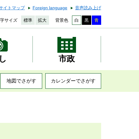
サイトマップ
Foreign language
音声読み上げ
字サイズ
標準
拡大
背景色
白
黒
青
し
市政
地図でさがす
カレンダーでさがす