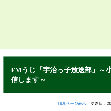
本
文
FMうじ「宇治っ子放送部」～
信します～
印刷ページ表示
更新日：20