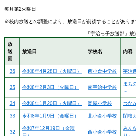
毎月第2火曜日
※校内放送との調整により、放送日が前後することがありま
「宇治っ子放送部」放
放
送
放送日
学校名
内容
回
36
令和8年4月28日（火曜日）
西小倉中学校
宇治
まち
35
令和8年2月3日（火曜日）
南宇治中学校
～
34
令和8年1月20日（火曜日）
岡屋小学校
つな
33
令和8年1月9日（金曜日）
北小倉小学校
閉校
令和7年12月19日（金曜
みん
32
西小倉小学校
日）
り」