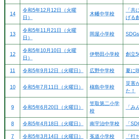
令和5年12月12日（火曜
「共に
14
木幡中学校
日）
げる創
令和5年11月21日（火曜
13
岡屋小学校
SDG
日）
令和5年10月10日（火曜
12
伊勢田小学校
創立
日）
11
令和5年9月12日（火曜日）
広野中学校
夏に
災害
10
令和5年7月11日（火曜日）
槇島中学校
た！
笠取第二小学
9
令和5年6月20日（火曜日）
「み
校
8
令和5年4月18日（火曜日）
南宇治中学校
「SD
7
令和5年3月14日（火曜日）
菟道小学校
「打