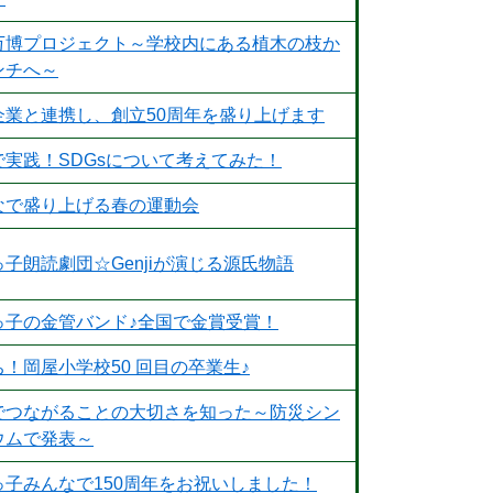
万博プロジェクト～学校内にある植木の枝か
ンチへ～
企業と連携し、創立50周年を盛り上げます
で実践！SDGsについて考えてみた！
なで盛り上げる春の運動会
子朗読劇団☆Genjiが演じる源氏物語
っ子の金管バンド♪全国で金賞受賞！
！岡屋小学校50 回目の卒業生♪
でつながることの大切さを知った～防災シン
ウムで発表～
っ子みんなで150周年をお祝いしました！