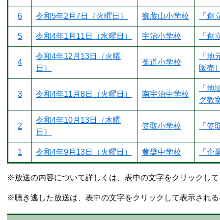
6
令和5年2月7日（火曜日）
御蔵山小学校
「創
5
令和4年1月11日（水曜日）
宇治小学校
「創
令和4年12月13日（火曜
「地
4
菟道小学校
日）
販売
「地
3
令和4年11月8日（火曜日）
南宇治中学校
グ教
令和4年10月13日（木曜
2
笠取小学校
「笠
日）
1
令和4年9月13日（火曜日）
黄檗中学校
「企
※放送の内容について詳しくは、表中の文字をクリックして
※聴き逃した放送は、表中の文字をクリックして表示される