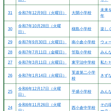
未来
31
令和7年12月9日（火曜日）
大開小学校
年
令和7年10月28日（火曜
30
槇島小学校
楽し
日）
29
令和7年9月30日（火曜日）
南小倉小学校
ウォ
28
令和7年7月11日（金曜日）
笠取小学校
みん
27
令和7年3月11日（火曜日）
東宇治中学校
私た
莵道第二小学
26
令和7年1月14日（火曜日）
きず
校
令和6年12月17日（火曜
25
平盛小学校
みん
日）
令和6年11月26日（火曜
その
24
西小倉中学校
日）
ーク