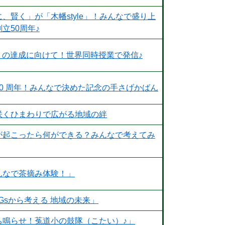
、賢く」が「木幡style」！みんなで盛り上
立50周年♪
s の達成に向けて！世界同時授業で発信♪​
50 周年！みんなで決めた記念の手さげかばん
咲くひまわりで広がる地域の絆
が起こったら何ができる？みんなで考えてみ
んなで茶摘み体験！」
Gsから考える 地域の未来」
ち鳴らせ！菟道小の鼓隊（こたい）♪」