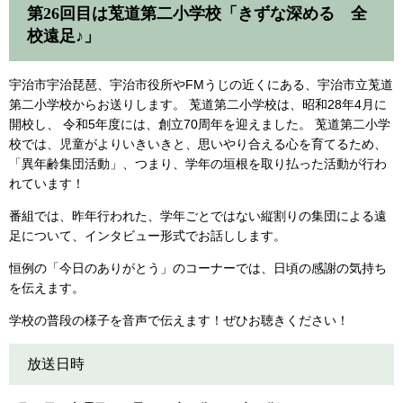
第26回目は莵道第二小学校「きずな深める 全
校遠足♪​​​​」
宇治市宇治琵琶、宇治市役所やFMうじの近くにある、宇治市立莵道
第二小学校からお送りします。 莵道第二小学校は、昭和28年4月に
開校し、 令和5年度には、創立70周年を迎えました。 莵道第二小学
校では、児童がよりいきいきと、思いやり合える心を育てるため、
「異年齢集団活動」、つまり、学年の垣根を取り払った活動が行わ
れています！
番組では、昨年行われた、学年ごとではない縦割りの集団による遠
足について、インタビュー形式でお話しします。
恒例の「今日のありがとう」のコーナーでは、日頃の感謝の気持ち
を伝えます。
学校の普段の様子を音声で伝えます！ぜひお聴きください！
放送日時