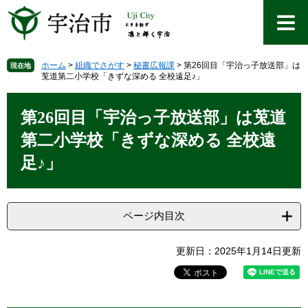
ペ
メ
ー
ニ
ジ
ュ
の
ー
先
を
ホーム
>
組織でさがす
>
秘書広報課
>
第26回目「宇治っ子放送部」は
現在地
莵道第二小学校「きずな深める 全校遠足♪」
頭
飛
で
ば
本
す
し
文
第26回目「宇治っ子放送部」は莵道
。
て
本
第二小学校「きずな深める 全校遠
文
足♪」
へ
ページ内目次
更新日：2025年1月14日更新