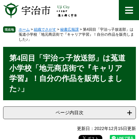
ペ
メ
ー
ニ
ジ
ュ
の
ー
先
を
ホーム
>
組織でさがす
>
秘書広報課
>
第4回目「宇治っ子放送部」は
現在地
菟道小学校「地元商店街で『キャリア学習』！自分の作品を販売しま
頭
飛
した♪」
で
ば
す
し
本
。
て
文
第4回目「宇治っ子放送部」は菟道
本
小学校「地元商店街で『キャリア
文
へ
学習』！自分の作品を販売しまし
た♪」
ページ内目次
更新日：2022年12月15日更新