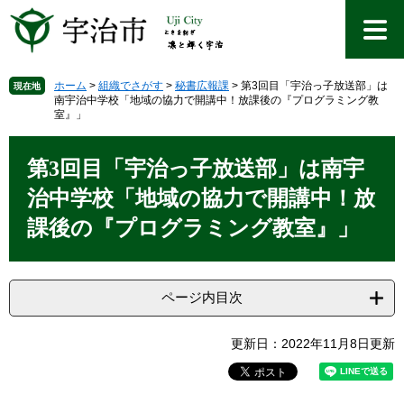
ペ
メ
ー
ニ
ジ
ュ
の
ー
先
を
ホーム
>
組織でさがす
>
秘書広報課
>
第3回目「宇治っ子放送部」は
現在地
南宇治中学校「地域の協力で開講中！放課後の『プログラミング教
頭
飛
室』」
で
ば
す
し
本
。
て
文
第3回目「宇治っ子放送部」は南宇
本
治中学校「地域の協力で開講中！放
文
へ
課後の『プログラミング教室』」
ページ内目次
更新日：2022年11月8日更新