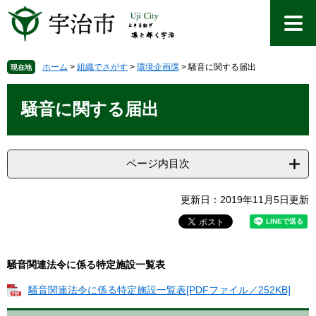
ペ
メ
ー
ニ
ジ
ュ
の
ー
先
を
ホーム
>
組織でさがす
>
環境企画課
>
騒音に関する届出
現在地
頭
飛
本
で
ば
文
騒音に関する届出
す
し
。
て
本
文
ページ内目次
へ
更新日：2019年11月5日更新
騒音関連法令に係る特定施設一覧表
騒音関連法令に係る特定施設一覧表[PDFファイル／252KB]