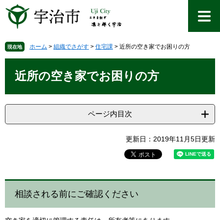
ペ
メ
ー
ニ
ジ
ュ
の
ー
先
を
ホーム
>
組織でさがす
>
住宅課
>
近所の空き家でお困りの方
現在地
頭
飛
本
で
ば
文
近所の空き家でお困りの方
す
し
。
て
本
文
ページ内目次
へ
更新日：2019年11月5日更新
相談される前にご確認ください