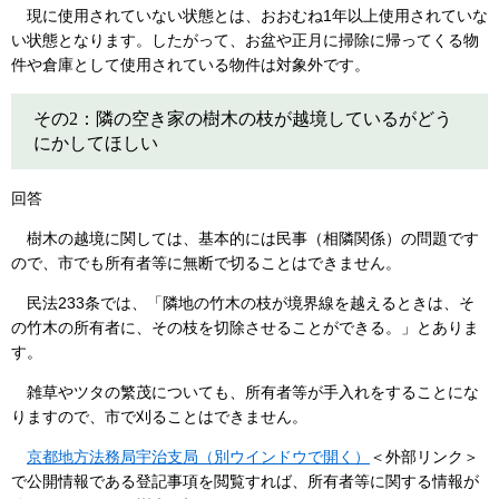
現に使用されていない状態とは、おおむね1年以上使用されていな
い状態となります。したがって、お盆や正月に掃除に帰ってくる物
件や倉庫として使用されている物件は対象外です。
その2：隣の空き家の樹木の枝が越境しているがどう
にかしてほしい
回答
樹木の越境に関しては、基本的には民事（相隣関係）の問題です
ので、市でも所有者等に無断で切ることはできません。
民法233条では、「隣地の竹木の枝が境界線を越えるときは、そ
の竹木の所有者に、その枝を切除させることができる。」とありま
す。
雑草やツタの繁茂についても、所有者等が手入れをすることにな
りますので、市で刈ることはできません。
京都地方法務局宇治支局（別ウインドウで開く）
＜外部リンク＞
で公開情報である登記事項を閲覧すれば、所有者等に関する情報が