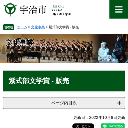
ペ
メ
ー
ニ
ジ
ュ
の
ー
先
を
ホーム
>
文化事業
>
紫式部文学賞 - 販売
現在地
頭
飛
で
ば
文化事業
す
し
。
て
本
文
へ
本
文
紫式部文学賞 - 販売
ページ内目次
更新日：2022年10月6日更新