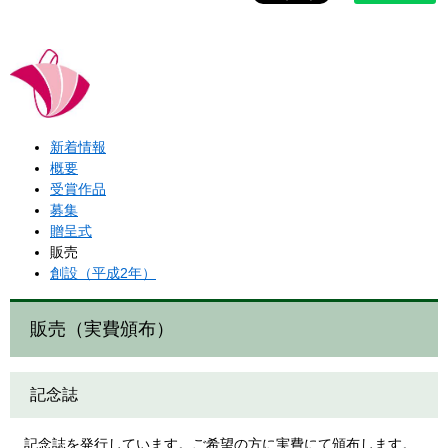
新着情報
概要
受賞作品
募集
贈呈式
販売
創設（平成2年）
販売（実費頒布）
記念誌
記念誌を発行しています。ご希望の方に実費にて頒布します。