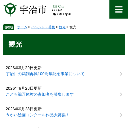
ペ
メ
ー
ニ
ジ
ュ
の
ー
先
を
ホーム
>
イベント・募集
>
観光
>
観光
現在地
頭
飛
本
で
ば
文
観光
す
し
。
て
本
文
2026年6月29日更新
へ
宇治川の鵜飼再興100周年記念事業について
2026年6月28日更新
こども鵜匠体験の参加者を募集します
2026年6月28日更新
うかい絵画コンクール作品大募集！