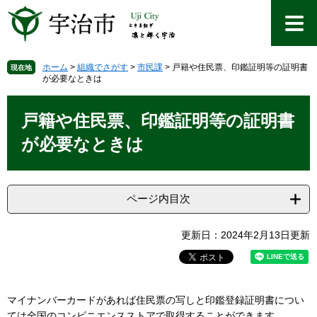
ペ
メ
ー
ニ
ジ
ュ
の
ー
先
を
ホーム
>
組織でさがす
>
市民課
>
戸籍や住民票、印鑑証明等の証明書
現在地
が必要なときは
頭
飛
で
ば
本
す
し
文
戸籍や住民票、印鑑証明等の証明書
。
て
本
が必要なときは
文
へ
ページ内目次
更新日：2024年2月13日更新
マイナンバーカードがあれば住民票の写しと印鑑登録証明書につい
ては全国のコンビニエンスストアで取得することができます。