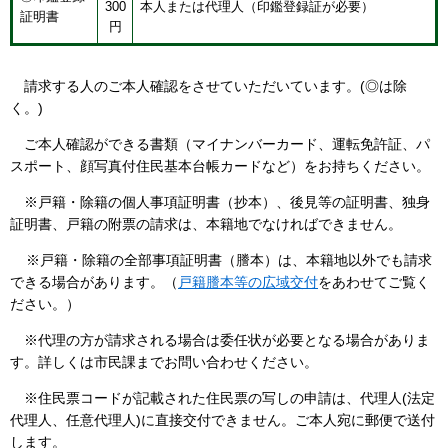
300
本人または代理人（印鑑登録証が必要）
証明書
円
請求する人のご本人確認をさせていただいています。(◎は除
く。)
ご本人確認ができる書類（マイナンバーカード、運転免許証、パ
スポート、顔写真付住民基本台帳カードなど）をお持ちください。
※戸籍・除籍の個人事項証明書（抄本）、後見等の証明書、独身
証明書、戸籍の附票の請求は、本籍地でなければできません。
※戸籍・除籍の全部事項証明書（謄本）は、本籍地以外でも請求
できる場合があります。（
戸籍謄本等の広域交付
をあわせてご覧く
ださい。）
※代理の方が請求される場合は委任状が必要となる場合がありま
す。詳しくは市民課までお問い合わせください。
※住民票コードが記載された住民票の写しの申請は、代理人(法定
代理人、任意代理人)に直接交付できません。ご本人宛に郵便で送付
します。