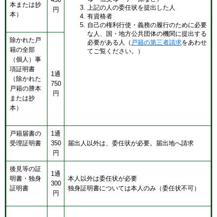
本または抄
上記の人の委任状を提出した人
円
本）
有資格者
自己の権利行使・義務の履行のために必要
な人、国・地方公共団体の機関に提出する
除かれた戸
必要がある人（
戸籍の第三者請求
をあわせ
籍の全部
てご覧ください。）
（個人）事
項証明書
1通
（除かれた
750
戸籍の謄本
円
または抄
本）
戸籍届書の
1通
受理証明書
350
届出人以外は、委任状が必要。届出地へ請求
円
後見等の証
1通
明書・独身
本人以外は委任状が必要
300
証明書
独身証明書については本人のみ（委任状不可）
円