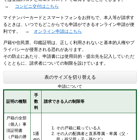
→
コンビニ交付はこちら
マイナンバーカードとスマートフォンをお持ちで、本人等が請求す
るときは、いつでもどこからでも申請ができるオンライン申請が便
利です。 →
オンライン申請はこちら
戸籍や住民票、印鑑証明は、正しく利用されないと基本的人権やプ
ライバシーが侵害される恐れがあります。
その防止にあたり、申請書には使用目的・提出先を記入していただ
くとともに、請求者についての制限を設けています。
表のサイズを切り替える
申請について
手
証明の種類
数
請求できる人の制限等
料
戸籍の全部
（個人）事
その戸籍に載っている人
項証明書
1通
その人の配偶者と直系尊属・卑属（父・
（戸籍の謄
母・祖父母・子・孫など）
450