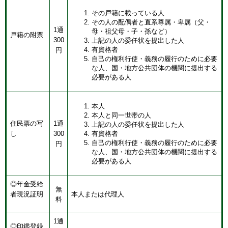
その戸籍に載っている人
その人の配偶者と直系尊属・卑属（父・
1通
母・祖父母・子・孫など）
戸籍の附票
300
上記の人の委任状を提出した人
有資格者
円
自己の権利行使・義務の履行のために必要
な人、国・地方公共団体の機関に提出する
必要がある人
本人
本人と同一世帯の人
住民票の写
1通
上記の人の委任状を提出した人
し
300
有資格者
自己の権利行使・義務の履行のために必要
円
な人、国・地方公共団体の機関に提出する
必要がある人
◎年金受給
無
者現況証明
本人または代理人
料
1通
◎印鑑登録