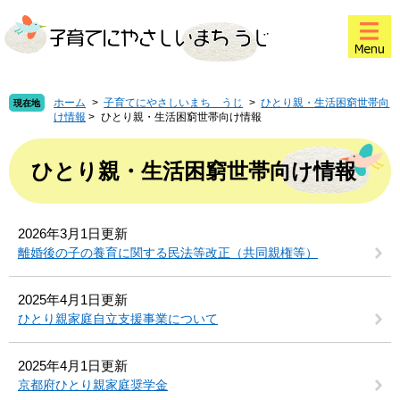
ペ
メ
このページの本文へ
ー
ニ
ジ
ュ
の
ー
先
を
頭
飛
ホーム
>
子育てにやさしいまち うじ
>
ひとり親・生活困窮世帯向
現在地
け情報
>
ひとり親・生活困窮世帯向け情報
で
ば
す
し
本
。
て
文
ひとり親・生活困窮世帯向け情報
本
文
へ
2026年3月1日更新
離婚後の子の養育に関する民法等改正（共同親権等）
2025年4月1日更新
ひとり親家庭自立支援事業について
2025年4月1日更新
京都府ひとり親家庭奨学金