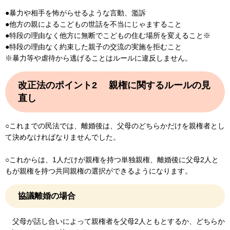
●暴力や相手を怖がらせるような言動、濫訴
●他方の親によるこどもの世話を不当にじゃますること
●特段の理由なく他方に無断でこどもの住む場所を変えること※
●特段の理由なく約束した親子の交流の実施を拒むこと
※暴力等や虐待から逃げることはルールに違反しません。
改正法のポイント2 親権に関するルールの見
直し
○これまでの民法では、離婚後は、父母のどちらかだけを親権者とし
て決めなければなりませんでした。
○これからは、1人だけが親権を持つ単独親権、離婚後に父母2人と
もが親権を持つ共同親権の選択ができるようになります。
協議離婚の場合
父母が話し合いによって親権者を父母2人ともとするか、どちらか