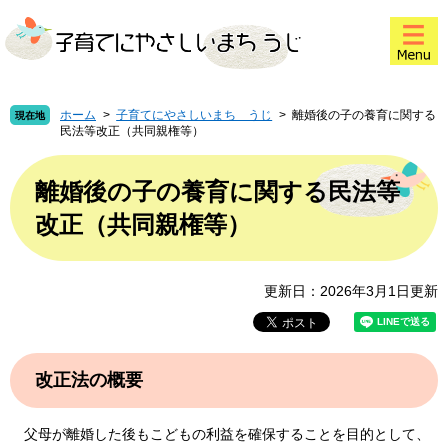
ペ
メ
このページの本文へ
ー
ニ
ジ
ュ
の
ー
先
を
頭
飛
ホーム
>
子育てにやさしいまち うじ
>
離婚後の子の養育に関する
現在地
民法等改正（共同親権等）
で
ば
す
し
本
。
て
文
離婚後の子の養育に関する民法等
本
改正（共同親権等）
文
へ
更新日：2026年3月1日更新
改正法の概要
父母が離婚した後もこどもの利益を確保することを目的として、