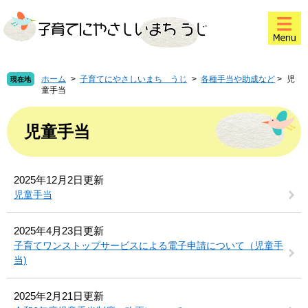
ペ
メ
このページの本文へ
ー
ニ
ジ
ュ
の
ー
先
を
頭
飛
ホーム
>
子育てにやさしいまち うじ
>
各種手当や助成など
>
児
現在地
童手当
で
ば
す
し
本
。
て
文
児童手当
本
文
へ
2025年12月2日更新
児童手当
2025年4月23日更新
子育てワンストップサービスによる電子申請について（児童手
当)
2025年2月21日更新