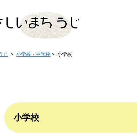
このページの本文へ
うじ
>
小学校・中学校
>
小学校
本
文
小学校