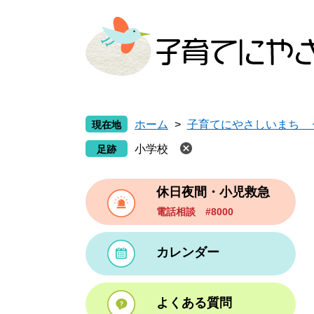
ペ
メ
ー
ニ
ジ
ュ
の
ー
先
を
頭
飛
で
ば
ホーム
>
子育てにやさしいまち 
現在地
す
し
。
て
小学校
本
文
休日夜間・小児救急
へ
電話相談 #8000
カレンダー
よくある質問