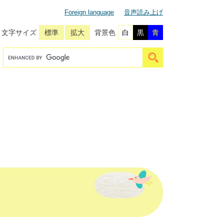
Foreign language
音声読み上げ
文字サイズ
標準
拡大
背景色
白
黒
青