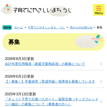
ペ
メ
このページの本文へ
ー
ニ
ジ
ュ
の
ー
先
を
頭
飛
ホーム
>
子育てにやさしいまち うじ
>
市からのお知らせ
>
募集
現在地
で
ば
本
す
し
文
募集
。
て
本
文
へ
2026年8月3日更新
会計年度任用職員（家庭児童相談員）の募集について
2026年6月1日更新
【！募集！】学童保育（育成学級）指導員を募集しています
2025年3月13日更新
『きょうと子育て応援パスポート』協賛店舗（キッズフレンド
リー施設）の募集について（事業者の方へ）