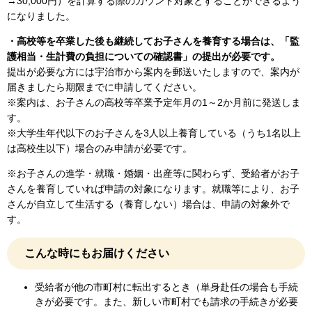
→30,000円）を計算する際のカウント対象とすることができるよう
になりました。
・高校等を卒業した後も継続してお子さんを養育する場合は、「監
護相当・生計費の負担についての確認書」の提出が必要です。
提出が必要な方には宇治市から案内を郵送いたしますので、案内が
届きましたら期限までに申請してください。
※案内は、お子さんの高校等卒業予定年月の1～2か月前に発送しま
す。
※大学生年代以下のお子さんを3人以上養育している（うち1名以上
は高校生以下）場合のみ申請が必要です。
※お子さんの進学・就職・婚姻・出産等に関わらず、受給者がお子
さんを養育していれば申請の対象になります。就職等により、お子
さんが自立して生活する（養育しない）場合は、申請の対象外で
す。
こんな時にもお届けください
受給者が他の市町村に転出するとき（単身赴任の場合も手続
きが必要です。また、新しい市町村でも請求の手続きが必要