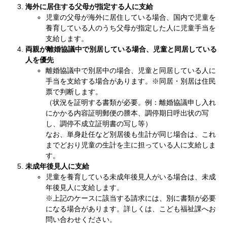
海外に居住する父母が指定する人に支給
児童の父母が海外に居住している場合、国内で児童を
養育している人のうち父母が指定した人に児童手当を
支給します。
両親が離婚協議中で別居している場合、児童と同居している
人を優先
離婚協議中で別居中の場合、児童と同居している人に
手当を支給する場合があります。※同居・別居は住民
票で判断します。
（状況を証明する書類が必要。例：離婚協議申し入れ
にかかる内容証明郵便の謄本、調停期日呼出状の写
し、調停不成立証明書の写し等）
なお、単身赴任など別居後も生計が同じ場合は、これ
までどおり児童の生計を主に担っている人に支給しま
す。
未成年後見人に支給
児童を養育している未成年後見人がいる場合は、未成
年後見人に支給します。
※上記のケースに該当する請求には、別に書類が必要
になる場合があります。詳しくは、こども福祉課へお
問い合わせください。