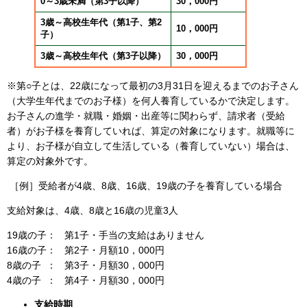
0～3歳未満（第3子以降）
30
，000円
3歳～高校生年代（第1子、第2
10，000円
子）
3歳～高校生年代（第3子以降）
30
，000円
※第○子とは、22歳になって最初の3月31日を迎えるまでのお子さん
（大学生年代までのお子様）​を何人養育しているかで決定します。
お子さんの進学・就職・婚姻・出産等に関わらず、請求者（受給
者）がお子様を養育していれば、算定の対象になります。就職等に
より、お子様が自立して生活している（養育していない）場合は、
算定の対象外です。​
［例］受給者が4歳、8歳、16歳、19歳の子を養育している場合
支給対象は、4歳、8歳と16歳の児童3人
19歳の子： 第1子・手当の支給はありません
16歳の子： 第2子・月額10，000円
8歳の子 ： 第3子・月額30，000円
4歳の子 ： 第4子・月額30，000円
支給時期