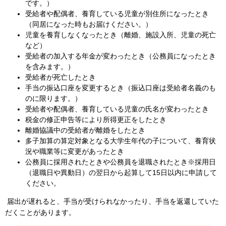
です。）
受給者や配偶者、養育している児童が別住所になったとき
（同居になった時もお届けください。）
児童を養育しなくなったとき（離婚、施設入所、児童の死亡
など）
受給者の加入する年金が変わったとき（公務員になったとき
を含みます。）
受給者が死亡したとき
手当の振込口座を変更するとき（振込口座は受給者名義のも
のに限ります。）
受給者や配偶者、養育している児童の氏名が変わったとき
税金の修正申告等により所得更正をしたとき
離婚協議中の受給者が離婚をしたとき
多子加算の算定対象となる大学生年代の子について、養育状
況や職業等に変更があったとき
公務員に採用されたときや公務員を退職されたとき※採用日
（退職日や異動日）の翌日から起算して15日以内に申請して
ください。
届出が遅れると、手当が受けられなかったり、手当を返還していた
だくことがあります。