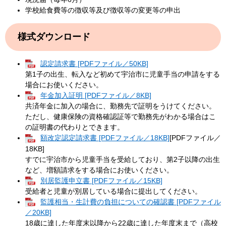
学校給食費等の徴収等及び徴収等の変更等の申出
様式ダウンロード
認定請求書 [PDFファイル／50KB]
第1子の出生、転入など初めて宇治市に児童手当の申請をする
場合にお使いください。
年金加入証明 [PDFファイル／8KB]
共済年金に加入の場合に、勤務先で証明をうけてください。
ただし、健康保険の資格確認証等で勤務先がわかる場合はこ
の証明書の代わりとできます。
額改定認定請求書 [PDFファイル／18KB]
[PDFファイル／
18KB]
すでに宇治市から児童手当を受給しており、第2子以降の出生
など、増額請求をする場合にお使いください。
別居監護申立書 [PDFファイル／15KB]
​受給者と児童が別居している場合に提出してください。​
監護相当・生計費の負担についての確認書 [PDFファイル
／20KB]
18歳に達した年度末以降から22歳に達した年度末まで（高校