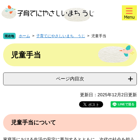
ペ
メ
このページの本文へ
ー
ニ
ジ
ュ
の
ー
先
を
頭
飛
ホーム
>
子育てにやさしいまち うじ
>
児童手当
現在地
で
ば
本
す
し
文
児童手当
。
て
本
文
へ
ページ内目次
更新日：2025年12月2日更新
児童手当について
家庭等における生活の安定に寄与するとともに、次代の社会を担う