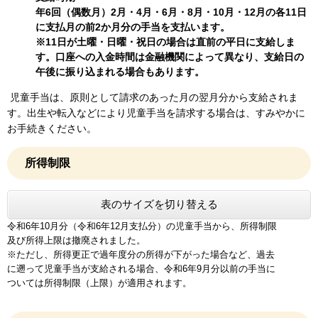
年6回（偶数月）2月・4月・6月・8月・10月・12月の各11日
に支払月の前2か月分の手当を支払います​。
※
11日が土曜・日曜・祝日の場合は
直前の平日
に支給しま
す
。
口座への入金時間は金融機関によって異なり、支給日の
午後に振り込まれる場合もあります。​
児童手当は、原則として請求のあった月の翌月分から支給されま
す。出生や転入などにより児童手当を請求する場合は、すみやかに
お手続きください。
所得制限
表のサイズを切り替える
令和6年10月分（令和6年12月支払分）の児童手当から、所得制限
及び所得上限は撤廃されました。
※ただし、所得更正で過年度分の所得が下がった場合など、過去
に遡って児童手当が支給される場合、令和6年9月分以前の手当に
ついては所得制限（上限）が適用されます。