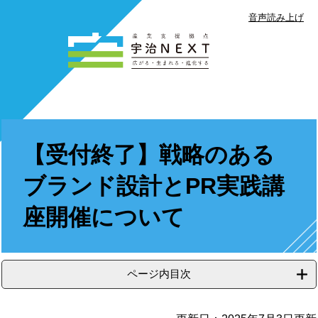
音声読み上げ
ペ
メ
ー
ニ
ジ
ュ
の
ー
先
を
頭
飛
で
本
ば
す
文
し
【受付終了】戦略のある
。
て
本
ブランド設計とPR実践講
文
へ
座開催について
ページ内目次