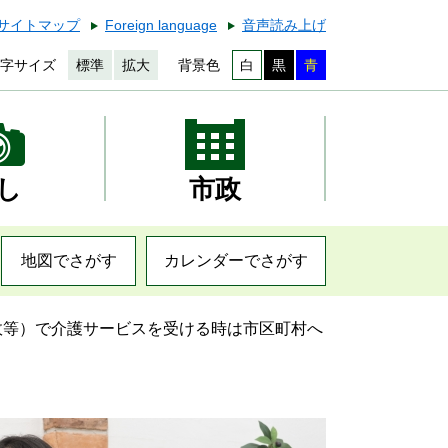
サイトマップ
Foreign language
音声読み上げ
字サイズ
標準
拡大
背景色
白
黒
青
し
市政
地図でさがす
カレンダーでさがす
故等）で介護サービスを受ける時は市区町村へ