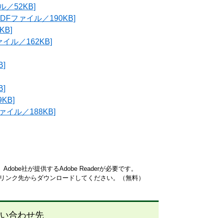
／52KB]
Fファイル／190KB]
B]
ル／162KB]
]
]
KB]
イル／188KB]
obe社が提供するAdobe Readerが必要です。
ナーのリンク先からダウンロードしてください。（無料）
い合わせ先