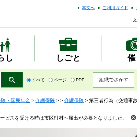
本文へ
ご利用ガイド
文
らし
しごと
催
組織でさがす
すべて
ページ
PDF
保険・国民年金
>
介護保険
>
>
介護保険
>
第三者行為（交通事
ービスを受ける時は市区町村へ届出が必要となりました。