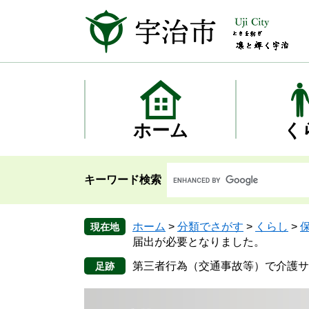
ペ
メ
ー
ニ
ジ
ュ
の
ー
先
を
頭
飛
で
ば
す
し
ホーム
く
。
て
本
文
キーワード検索
へ
ホーム
>
分類でさがす
>
くらし
>
現在地
届出が必要となりました。
第三者行為（交通事故等）で介護サ