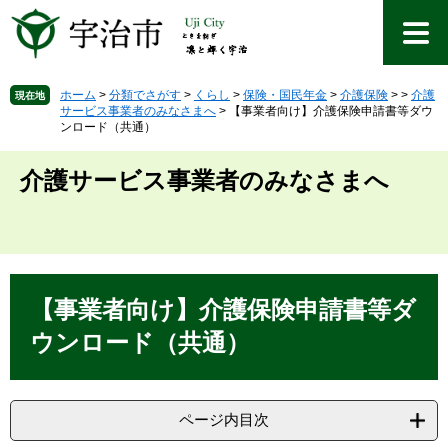
ペ
メ
ー
ニ
ジ
ュ
の
ー
先
を
ホーム
>
分類でさがす
>
くらし
>
保険・国民年金
>
介護保険
>
>
介護
現在地
サービス事業者のみなさまへ
>
【事業者向け】介護保険申請書等ダウ
頭
飛
ンロード（共通）
で
ば
す
し
介護サービス事業者のみなさまへ
。
て
本
文
へ
本
文
【事業者向け】介護保険申請書等ダ
ウンロード（共通）
ページ内目次