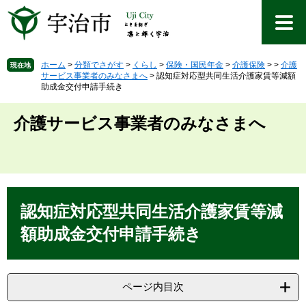
ペ
メ
ー
ニ
ジ
ュ
の
ー
先
を
ホーム
>
分類でさがす
>
くらし
>
保険・国民年金
>
介護保険
>
>
介護
現在地
サービス事業者のみなさまへ
>
認知症対応型共同生活介護家賃等減額
頭
飛
助成金交付申請手続き
で
ば
す
し
介護サービス事業者のみなさまへ
。
て
本
文
へ
本
文
認知症対応型共同生活介護家賃等減
額助成金交付申請手続き
ページ内目次