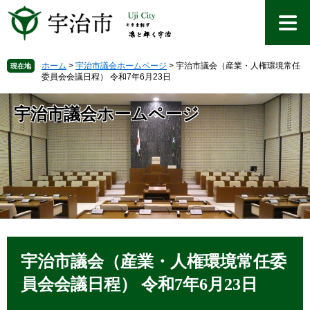
ペ
メ
ー
ニ
ジ
ュ
の
ー
先
を
ホーム
>
宇治市議会ホームページ
>
宇治市議会（産業・人権環境常任
現在地
委員会会議日程） 令和7年6月23日
頭
飛
で
ば
す
し
宇治市議会ホームページ
。
て
本
文
へ
本
文
宇治市議会（産業・人権環境常任委
員会会議日程） 令和7年6月23日