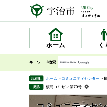
ペ
メ
ー
ニ
ジ
ュ
の
ー
先
を
頭
飛
で
ば
す
し
ホーム
く
。
て
本
文
キーワード検索
へ
ホーム
>
コミュニティセンター
>
槇
現在地
槇島コミセン 第70号
コミュニティセン