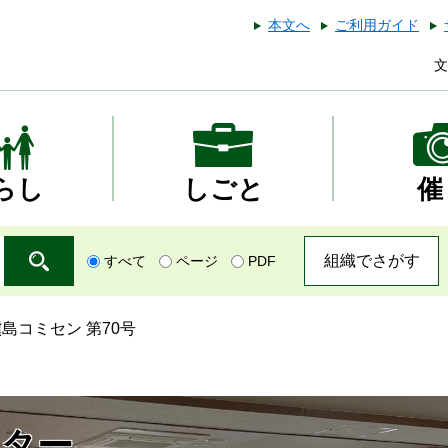
本文へ
ご利用ガイド
文
らし
しごと
催
組織でさがす
すべて
ページ
PDF
島コミセン 第70号
ター