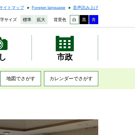
サイトマップ
Foreign language
音声読み上げ
字サイズ
標準
拡大
背景色
白
黒
青
し
市政
地図でさがす
カレンダーでさがす