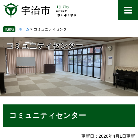
ペ
メ
ー
ニ
ジ
ュ
の
ー
先
を
ホーム
>
コミュニティセンター
現在地
頭
飛
で
ば
コミュニティセンター
す
し
。
て
本
文
へ
本
文
コミュニティセンター
更新日：2020年4月1日更新