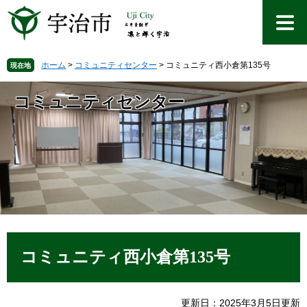
ペ
メ
ー
ニ
ジ
ュ
の
ー
先
を
ホーム
>
コミュニティセンター
>
コミュニティ西小倉第135号
現在地
頭
飛
で
ば
コミュニティセンター
す
し
。
て
本
文
へ
本
文
コミュニティ西小倉第135号
更新日：2025年3月5日更新