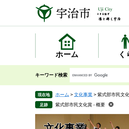
ペ
メ
ー
ニ
ジ
ュ
の
ー
先
を
頭
飛
で
ば
す
し
ホーム
く
。
て
本
文
キーワード検索
へ
ホーム
>
文化事業
>
紫式部市民文化賞
現在地
紫式部市民文化賞 - 概要
文化事業