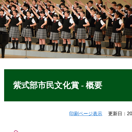
本
文
紫式部市民文化賞 - 概要
印刷ページ表示
更新日：20