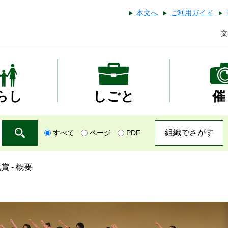
本文へ
ご利用ガイド
文
らし
しごと
催
組織でさがす
すべて
ページ
PDF
 - 概要