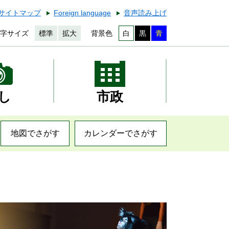
サイトマップ
Foreign language
音声読み上げ
字サイズ
標準
拡大
背景色
白
黒
青
し
市政
地図でさがす
カレンダーでさがす