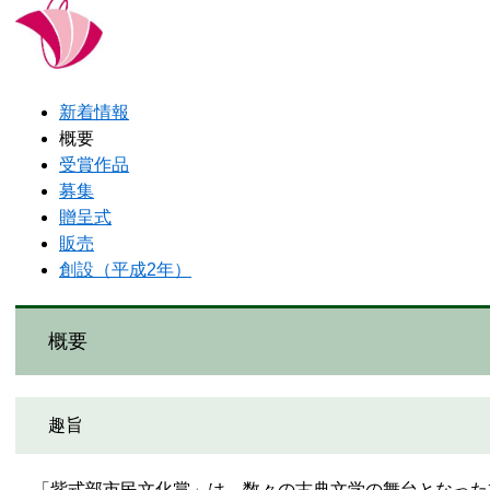
新着情報
概要
受賞作品
募集
贈呈式
販売
創設（平成2年）
概要
趣旨
「紫式部市民文化賞」は、数々の古典文学の舞台となった