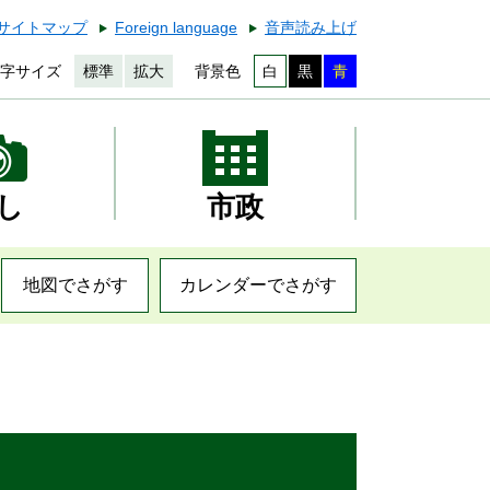
サイトマップ
Foreign language
音声読み上げ
字サイズ
標準
拡大
背景色
白
黒
青
し
市政
地図でさがす
カレンダーでさがす