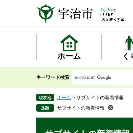
ペ
メ
ー
ニ
ジ
ュ
の
ー
先
を
頭
飛
で
ば
す
し
ホーム
く
。
て
本
文
キーワード検索
へ
ホーム
>
サブサイトの新着情報
現在地
サブサイトの新着情報
本
文