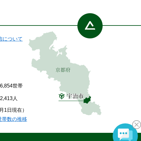
信について
86,854世帯
92,413人
7月1日現在）
世帯数の推移