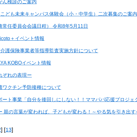
がん検診のご案内
市こども未来キャンパス体験会（小・中学生）二次募集のご案
常任委員会会議日程） 令和8年5月11日
icoto＋イベント情報
市介護保険事業者等指導監査実施方針について
AYA KOBOイベント情報
れぞれの表現ー
菌ワクチン予防接種について
ポート事業「自分を後回しにしない！！ママパパ応援プロジェ
ー 親の言葉が変われば、子どもが変わる！～やる気を引き出す
2
] [
13
]