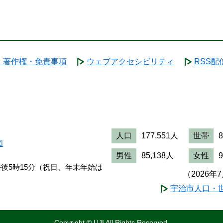
・著作権・免責事項
ウェブアクセシビリティ
RSS配
人口
177,551人
世帯
図
男性
85,138人
女性
午後5時15分（祝日、年末年始は
（2026年
宇治市人口・
Copyright © UJI All Rights Reserved.