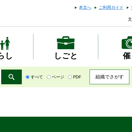
本文へ
ご利用ガイド
文
らし
しごと
催
組織でさがす
すべて
ページ
PDF