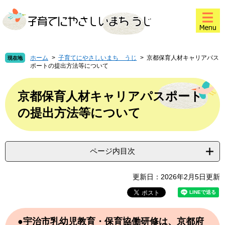
ペ
メ
このページの本文へ
ー
ニ
ジ
ュ
の
ー
先
を
頭
飛
ホーム
>
子育てにやさしいまち うじ
>
京都保育人材キャリアパス
現在地
ポートの提出方法等について
で
ば
す
し
本
。
て
文
京都保育人材キャリアパスポート
本
の提出方法等について
文
へ
ページ内目次
更新日：2026年2月5日更新
●宇治市乳幼児教育・保育協働研修は、京都府