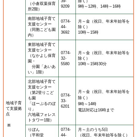
39-
除く）
（小倉双葉保育
9209
9時～12時、14時～16時
所2階）
南部地域子育て
0774-
月～金（祝日、年末年始等を
支援センター
44-
除く）
（同胞こども園
3692
10時～15時
内）
東部地域子育て
支援センター
0774-
月～金（祝日、年末年始等を
（なかよし保育
32-
除く）
園・
5580
10時～15時30分
分園「あいあ
い」1階）
北部地域子育て
支援センター
月～金（祝日、年末年始等を
（第2登りこど
0774-
除く）
も園
33-
地域子育
「ほーぷるのぼ
9時～14時
6201
て支援拠
り」
電話対応は16時まで
点
六地蔵フォレス
​
トタワー1階）
🎀
りぼん
0774-
月～土のうち5日
（平和堂
44-
​（祝日、年末年始等を除く）