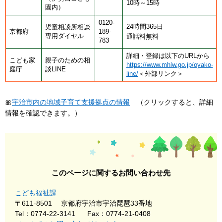
​10時～15時
園内）
0120-
24時間365日
児童相談所相談
京都府
189-
専用ダイヤル
通話料無料
783
詳細・登録は以下のURLから
こども家
親子のための相
https://www.mhlw.go.jp/oyako-
庭庁
談LINE
line/
＜外部リンク＞
🎀
宇治市内の地域子育て支援拠点の情報
（クリックすると、詳細
情報を確認できます。）
このページに関するお問い合わせ先
こども福祉課
〒611-8501
京都府宇治市宇治琵琶33番地
Tel：0774-22-3141
Fax：0774-21-0408