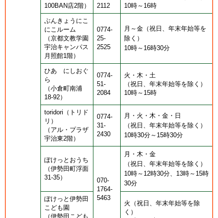
100BAN店2階）
2112
10時～16時
ぶんきょうにこ
月～金（祝日、年末年始等を
にこルーム
0774-
（京都文教学園
25-
除く）
宇治キャンパス
2525
10時～16時30分
月照館1階）
ひあ にしおぐ
0774-
火・木・土
ら
51-
（祝日、年末年始等を除く）
（小倉町南浦
2084
10時～15時
18-92）
toridori（トリド
月・火・木・金・日
0774-
リ）
31-
​（祝日、年末年始等を除く）
（アル・プラザ
2430
10時30分～15時30分
宇治東2階）
月・木・金
ぽけっとおうち
（祝日、年末年始等を除く）
（伊勢田町浮面
10時～12時30分、13時～15時
31-35）
070-
30分
1764-
5463
ぽけっと伊勢田
火（祝日、年末年始等を除
こども園
く）
（伊勢田こども