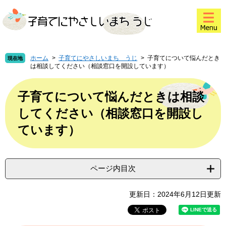
ペ
メ
このページの本文へ
ー
ニ
ジ
ュ
の
ー
先
を
頭
飛
ホーム
>
子育てにやさしいまち うじ
>
子育てについて悩んだとき
現在地
は相談してください（相談窓口を開設しています）
で
ば
す
し
本
。
て
文
子育てについて悩んだときは相談
本
してください（相談窓口を開設し
文
へ
ています）
ページ内目次
更新日：2024年6月12日更新