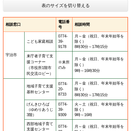
表のサイズを切り替える
電話番
相談窓口
相談時間
号
0774-
月～金（祝日、年末年始等を
こども家庭相談
39-
除く）
9178
8時30分～17時15分
宇治市
来庁者子育て支
月～金（祝日、年末年始等を
援コーナー
※来所
除く）
のみ
（市役所1階市
9時～16時30分
民交流ロビー）
月～金（祝日、年末年始等を
0774-
地域子育て支援
20-
除く）
基幹センター
8733
8時30分～17時15分
げんきひろば
0774-
火～土（祝日、年末年始等を
（ゆめりあうじ
39-
除く）
3階）
9309
9時～16時
西部地域子育て
0774-
月～金（祝日、年末年始等を
支援センター