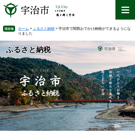
ペ
メ
ー
ニ
ジ
ュ
の
ー
先
を
ホーム
>
ふるさと納税
>
宇治市で関西おでかけ納税ができるようにな
現在地
りました
頭
飛
で
ば
す
し
ふるさと納税
。
て
本
文
へ