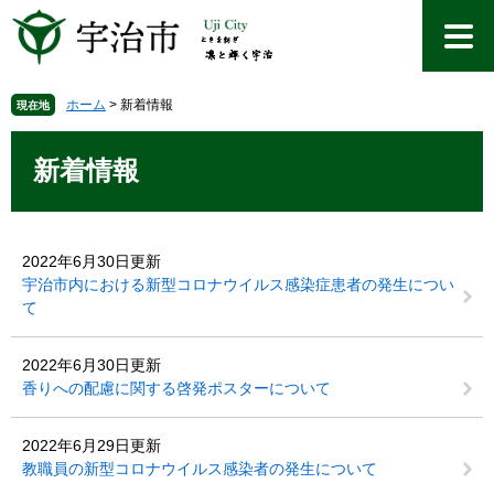
ペ
メ
ー
ニ
ジ
ュ
の
ー
先
を
ホーム
>
新着情報
現在地
頭
飛
本
で
ば
文
新着情報
す
し
。
て
本
文
2022年6月30日更新
へ
宇治市内における新型コロナウイルス感染症患者の発生につい
て
2022年6月30日更新
香りへの配慮に関する啓発ポスターについて
2022年6月29日更新
教職員の新型コロナウイルス感染者の発生について