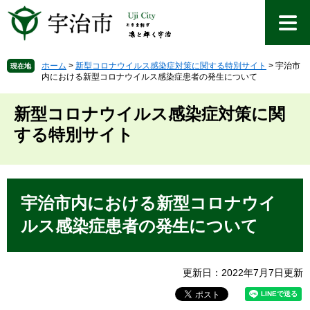
ペ
メ
ー
ニ
ジ
ュ
の
ー
先
を
ホーム
>
新型コロナウイルス感染症対策に関する特別サイト
>
宇治市
現在地
内における新型コロナウイルス感染症患者の発生について
頭
飛
で
ば
す
し
新型コロナウイルス感染症対策に関
。
て
する特別サイト
本
文
へ
本
文
宇治市内における新型コロナウイ
ルス感染症患者の発生について
更新日：2022年7月7日更新